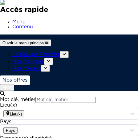
Accès rapide
Menu
Contenu
Ouvrir le menu principal
Le Groupe Fournier
Nos Marques
Nos métiers
Nos offres
FR
Mot clé, métier
Lieu(x)
Lieu(x)
Pays
Pays