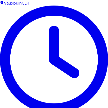
Vauxbuin
CDI