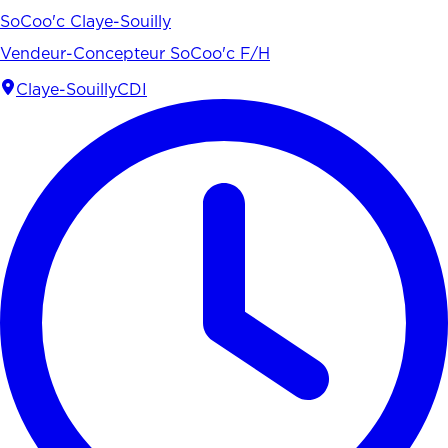
SoCoo'c Claye-Souilly
Vendeur-Concepteur SoCoo'c F/H
Claye-Souilly
CDI