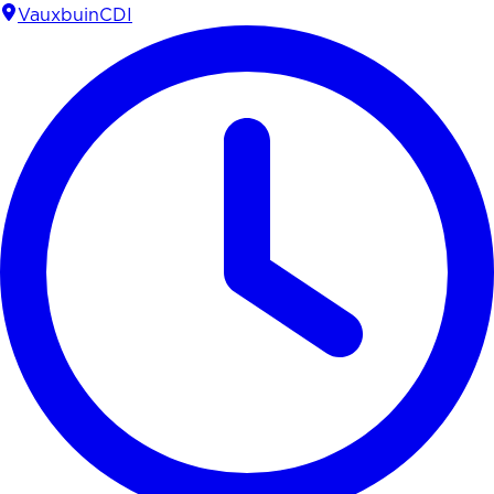
Vauxbuin
CDI