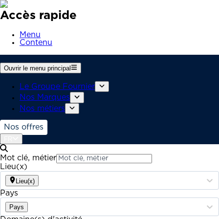
Accès rapide
Menu
Contenu
Ouvrir le menu principal
Le Groupe Fournier
Nos Marques
Nos métiers
Nos offres
FR
Mot clé, métier
Lieu(x)
Lieu(x)
Pays
Pays