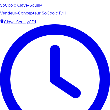
SoCoo'c Claye-Souilly
Vendeur-Concepteur SoCoo'c F/H
Claye-Souilly
CDI