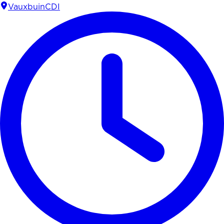
Vauxbuin
CDI