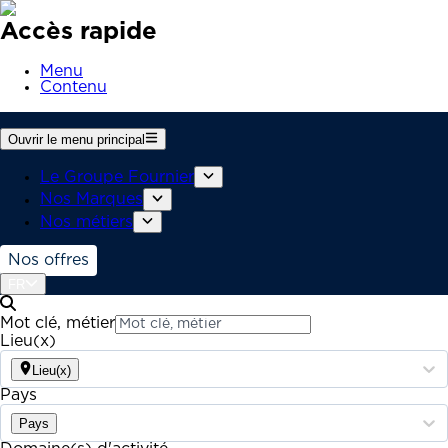
Accès rapide
Menu
Contenu
Ouvrir le menu principal
Le Groupe Fournier
Nos Marques
Nos métiers
Nos offres
FR
Mot clé, métier
Lieu(x)
Lieu(x)
Pays
Pays