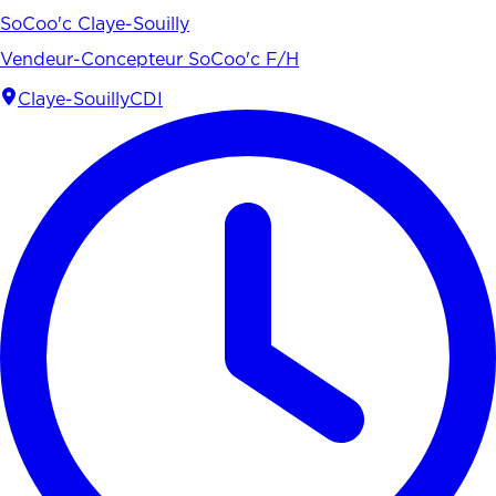
SoCoo'c Claye-Souilly
Vendeur-Concepteur SoCoo'c F/H
Claye-Souilly
CDI