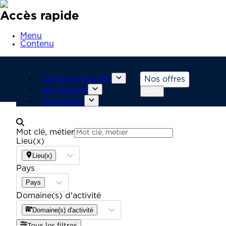
Accès rapide
Menu
Contenu
Le Groupe Fournier
Nos offres
Nos Marques
FR
Nos métiers
Mot clé, métier
Lieu(x)
Lieu(x)
Pays
Pays
Domaine(s) d'activité
Domaine(s) d'activité
Tous les filtres