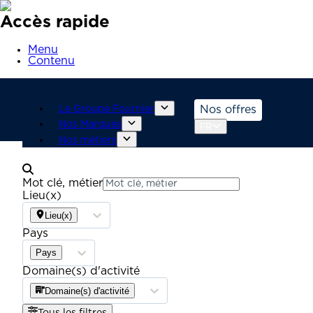
Accès rapide
Menu
Contenu
Le Groupe Fournier
Nos offres
Nos Marques
FR
Nos métiers
Mot clé, métier
Lieu(x)
Lieu(x)
Pays
Pays
Domaine(s) d'activité
Domaine(s) d'activité
Tous les filtres