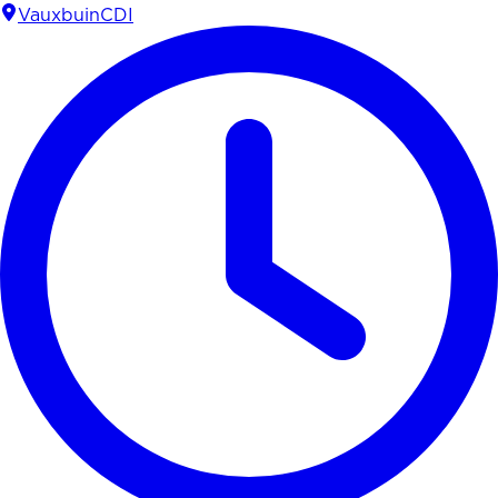
Vauxbuin
CDI