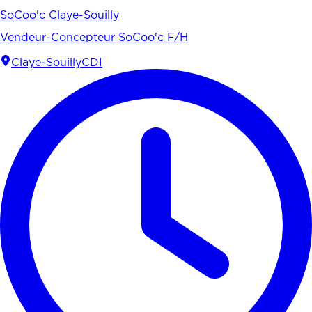
SoCoo'c Claye-Souilly
Vendeur-Concepteur SoCoo'c F/H
Claye-Souilly
CDI