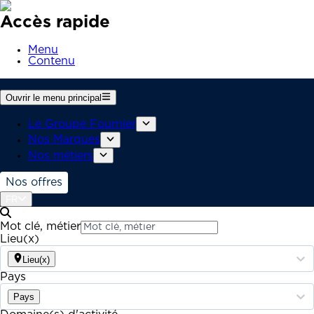
Accès rapide
Menu
Contenu
Ouvrir le menu principal
Le Groupe Fournier
Nos Marques
Nos métiers
Nos offres
FR
Mot clé, métier
Lieu(x)
Lieu(x)
Pays
Pays