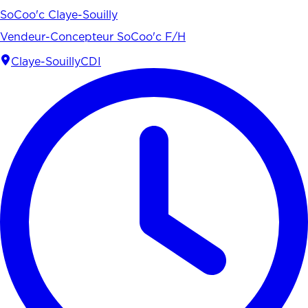
SoCoo'c Claye-Souilly
Vendeur-Concepteur SoCoo'c F/H
Claye-Souilly
CDI