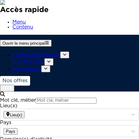
Accès rapide
Menu
Contenu
Ouvrir le menu principal
Le Groupe Fournier
Nos Marques
Nos métiers
Nos offres
FR
Mot clé, métier
Lieu(x)
Lieu(x)
Pays
Pays