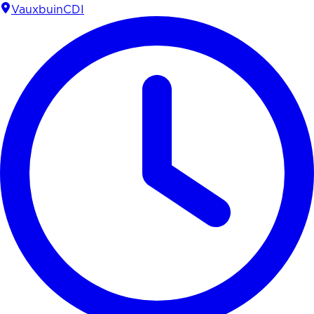
Vauxbuin
CDI