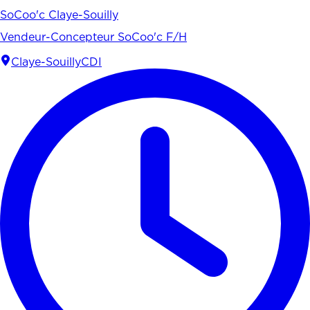
SoCoo'c Claye-Souilly
Vendeur-Concepteur SoCoo'c F/H
Claye-Souilly
CDI