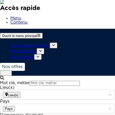
Accès rapide
Menu
Contenu
Ouvrir le menu principal
Le Groupe Fournier
Nos Marques
Nos métiers
Nos offres
FR
Mot clé, métier
Lieu(x)
Lieu(x)
Pays
Pays