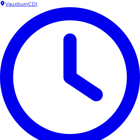
Vauxbuin
CDI