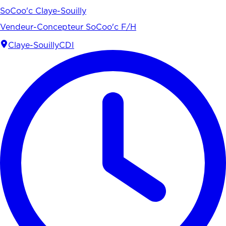
SoCoo'c Claye-Souilly
Vendeur-Concepteur SoCoo'c F/H
Claye-Souilly
CDI