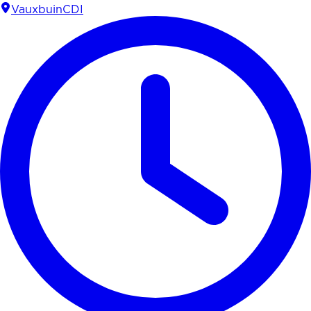
Vauxbuin
CDI