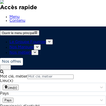
Accès rapide
Menu
Contenu
Ouvrir le menu principal
Le Groupe Fournier
Nos Marques
Nos métiers
Nos offres
FR
Mot clé, métier
Lieu(x)
Lieu(x)
Pays
Pays