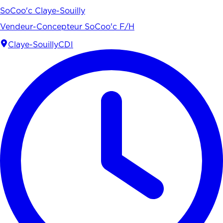
SoCoo'c Claye-Souilly
Vendeur-Concepteur SoCoo'c F/H
Claye-Souilly
CDI