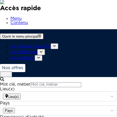
Accès rapide
Menu
Contenu
Ouvrir le menu principal
Le Groupe Fournier
Nos Marques
Nos métiers
Nos offres
FR
Mot clé, métier
Lieu(x)
Lieu(x)
Pays
Pays