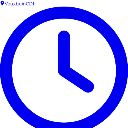
Vauxbuin
CDI