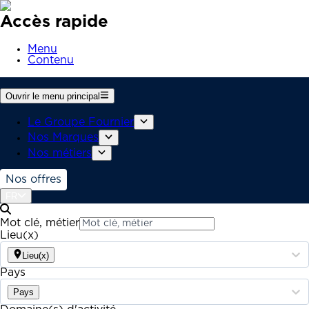
Accès rapide
Menu
Contenu
Ouvrir le menu principal
Le Groupe Fournier
Nos Marques
Nos métiers
Nos offres
FR
Mot clé, métier
Lieu(x)
Lieu(x)
Pays
Pays