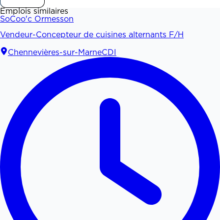
Emplois similaires
SoCoo'c Ormesson
Vendeur-Concepteur de cuisines alternants F/H
Chennevières-sur-Marne
CDI