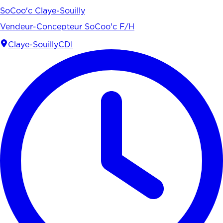
SoCoo'c Claye-Souilly
Vendeur-Concepteur SoCoo'c F/H
Claye-Souilly
CDI