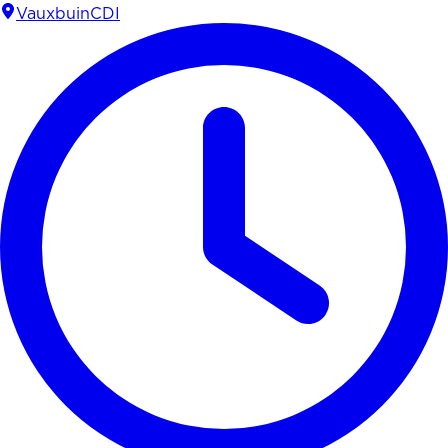
Vauxbuin
CDI