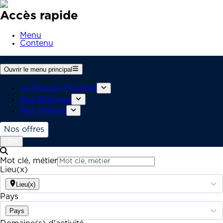
Accès rapide
Menu
Contenu
Ouvrir le menu principal
Le Groupe Fournier
Nos Marques
Nos métiers
Nos offres
FR
Mot clé, métier
Lieu(x)
Lieu(x)
Pays
Pays