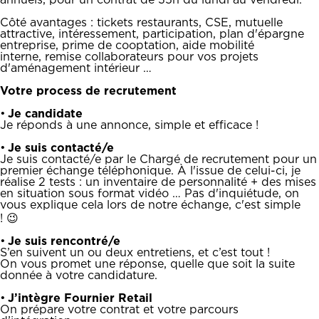
annuels, pour un contrat de 35h du lundi au vendredi.
Côté avantages : tickets restaurants, CSE, mutuelle
attractive, intéressement, participation, plan d'épargne
entreprise, prime de cooptation, aide mobilité
interne, remise collaborateurs pour vos projets
d'aménagement intérieur …
Votre process de recrutement
•
Je candidate
Je réponds à une annonce, simple et efficace !
•
Je suis contacté/e
Je suis contacté/e par le Chargé de recrutement pour un
premier échange téléphonique. À l'issue de celui-ci, je
réalise 2 tests : un inventaire de personnalité + des mises
en situation sous format vidéo … Pas d'inquiétude, on
vous explique cela lors de notre échange, c'est simple
! 😉
•
Je suis rencontré/e
S’en suivent un ou deux entretiens, et c’est tout !
On vous promet une réponse, quelle que soit la suite
donnée à votre candidature.
•
J’intègre Fournier Retail
On prépare votre contrat et votre parcours