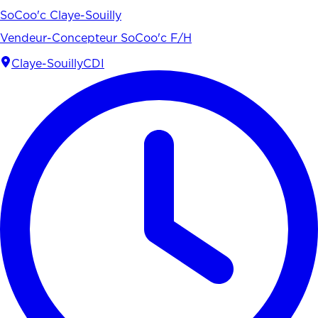
SoCoo'c Claye-Souilly
Vendeur-Concepteur SoCoo'c F/H
Claye-Souilly
CDI