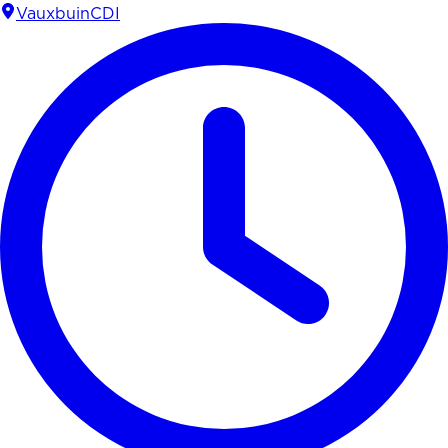
Vauxbuin
CDI