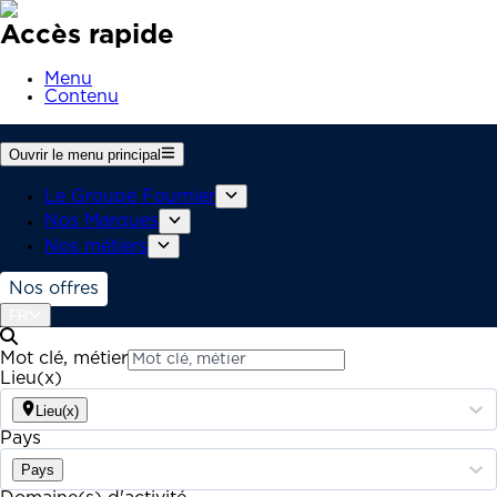
Accès rapide
Menu
Contenu
Ouvrir le menu principal
Le Groupe Fournier
Nos Marques
Nos métiers
Nos offres
FR
Mot clé, métier
Lieu(x)
Lieu(x)
Pays
Pays