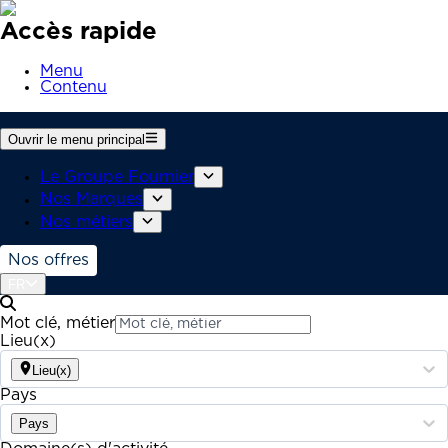
Accès rapide
Menu
Contenu
Ouvrir le menu principal
Le Groupe Fournier
Nos Marques
Nos métiers
Nos offres
FR
Mot clé, métier
Lieu(x)
Lieu(x)
Pays
Pays