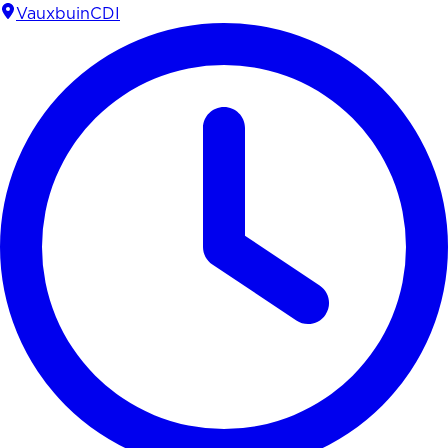
Vauxbuin
CDI