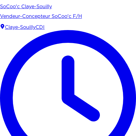
SoCoo'c Claye-Souilly
Vendeur-Concepteur SoCoo'c F/H
Claye-Souilly
CDI