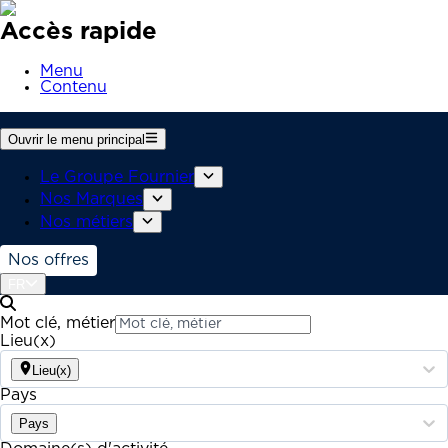
Accès rapide
Menu
Contenu
Ouvrir le menu principal
Le Groupe Fournier
Nos Marques
Nos métiers
Nos offres
FR
Mot clé, métier
Lieu(x)
Lieu(x)
Pays
Pays