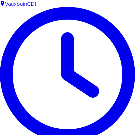
Vauxbuin
CDI