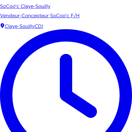
SoCoo'c Claye-Souilly
Vendeur-Concepteur SoCoo'c F/H
Claye-Souilly
CDI