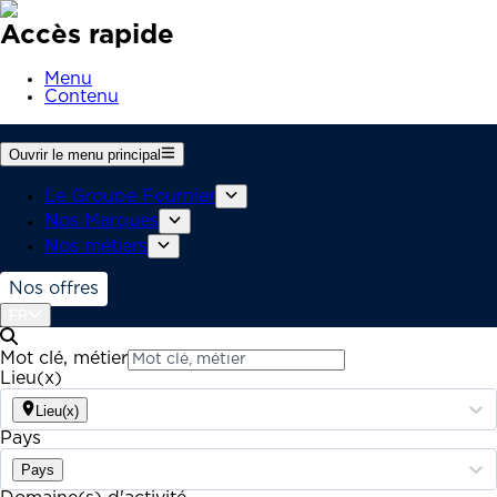
Accès rapide
Menu
Contenu
Ouvrir le menu principal
Le Groupe Fournier
Nos Marques
Nos métiers
Nos offres
FR
Mot clé, métier
Lieu(x)
Lieu(x)
Pays
Pays