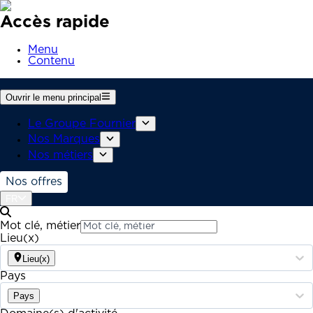
Accès rapide
Menu
Contenu
Ouvrir le menu principal
Le Groupe Fournier
Nos Marques
Nos métiers
Nos offres
FR
Mot clé, métier
Lieu(x)
Lieu(x)
Pays
Pays