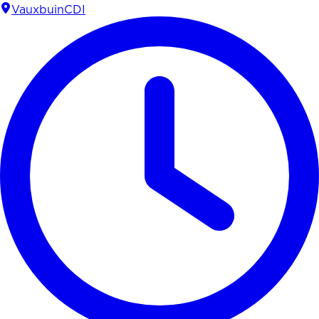
Vauxbuin
CDI