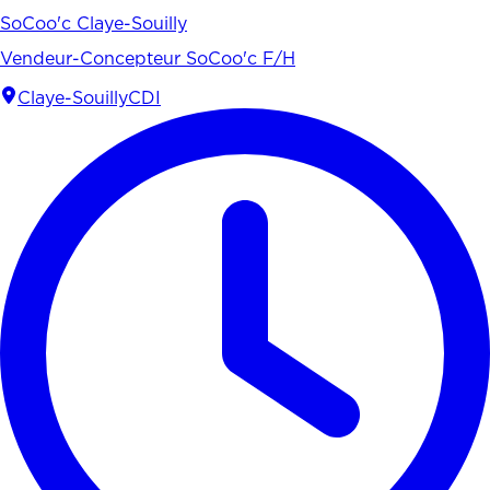
SoCoo'c Claye-Souilly
Vendeur-Concepteur SoCoo'c F/H
Claye-Souilly
CDI