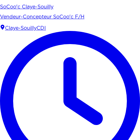
SoCoo'c Claye-Souilly
Vendeur-Concepteur SoCoo'c F/H
Claye-Souilly
CDI