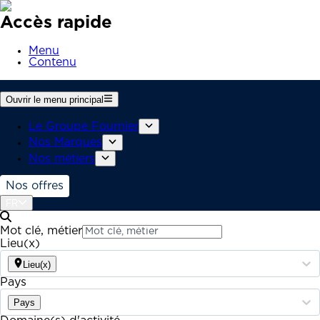
Accès rapide
Menu
Contenu
Ouvrir le menu principal
Le Groupe Fournier
Nos Marques
Nos métiers
Nos offres
FR
Mot clé, métier
Lieu(x)
Lieu(x)
Pays
Pays