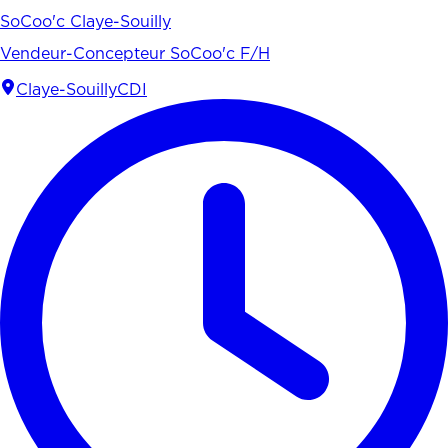
SoCoo'c Claye-Souilly
Vendeur-Concepteur SoCoo'c F/H
Claye-Souilly
CDI