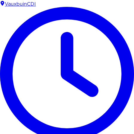
Vauxbuin
CDI