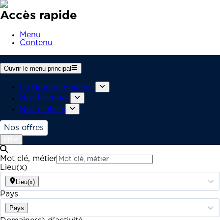
Accès rapide
Menu
Contenu
Ouvrir le menu principal
Le Groupe Fournier
Nos Marques
Nos métiers
Nos offres
FR
Mot clé, métier
Lieu(x)
Lieu(x)
Pays
Pays