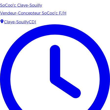
SoCoo'c Claye-Souilly
Vendeur-Concepteur SoCoo'c F/H
Claye-Souilly
CDI