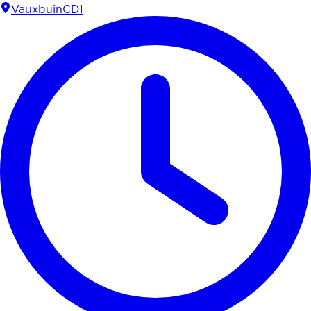
Vauxbuin
CDI