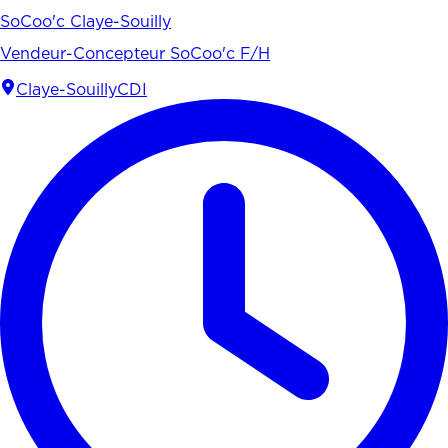
SoCoo'c Claye-Souilly
Vendeur-Concepteur SoCoo'c F/H
Claye-Souilly
CDI