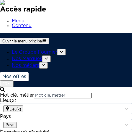
Accès rapide
Menu
Contenu
Ouvrir le menu principal
Le Groupe Fournier
Nos Marques
Nos métiers
Nos offres
FR
Mot clé, métier
Lieu(x)
Lieu(x)
Pays
Pays