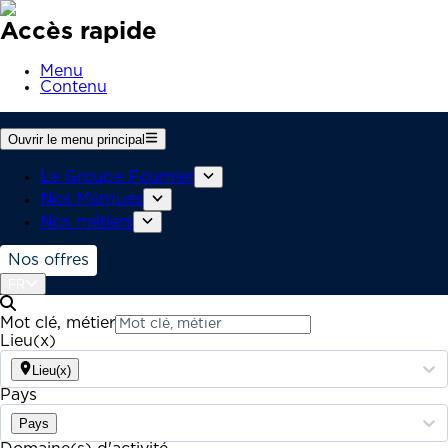
Accès rapide
Menu
Contenu
Ouvrir le menu principal
Le Groupe Fournier
Nos Marques
Nos métiers
Nos offres
FR
Mot clé, métier
Lieu(x)
Lieu(x)
Pays
Pays