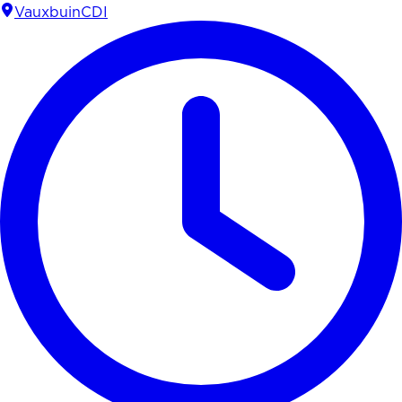
Vauxbuin
CDI