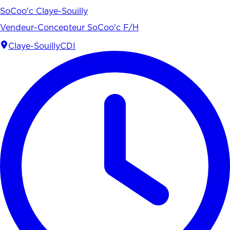
SoCoo'c Claye-Souilly
Vendeur-Concepteur SoCoo'c F/H
Claye-Souilly
CDI