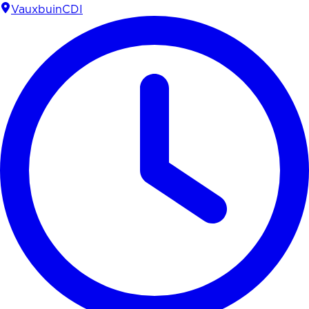
Vauxbuin
CDI