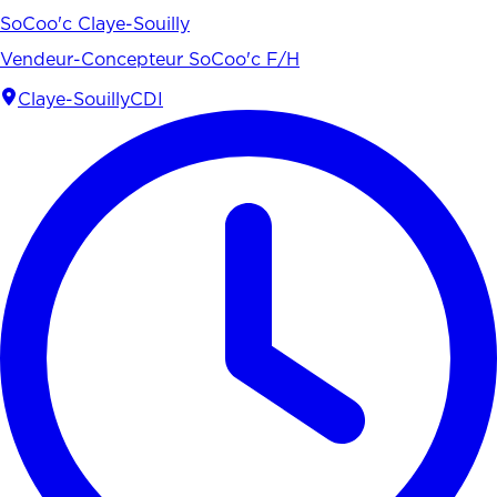
SoCoo'c Claye-Souilly
Vendeur-Concepteur SoCoo'c F/H
Claye-Souilly
CDI