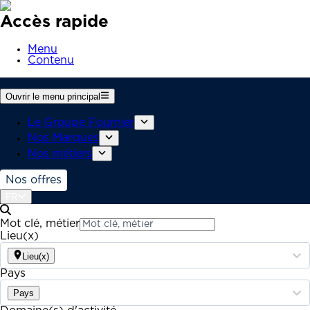
Accès rapide
Menu
Contenu
Ouvrir le menu principal
Le Groupe Fournier
Nos Marques
Nos métiers
Nos offres
FR
Mot clé, métier
Lieu(x)
Lieu(x)
Pays
Pays