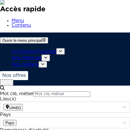
Accès rapide
Menu
Contenu
Ouvrir le menu principal
Le Groupe Fournier
Nos Marques
Nos métiers
Nos offres
FR
Mot clé, métier
Lieu(x)
Lieu(x)
Pays
Pays