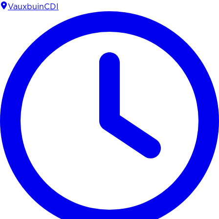
Vauxbuin
CDI