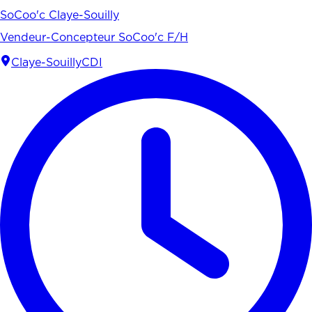
SoCoo'c Claye-Souilly
Vendeur-Concepteur SoCoo'c F/H
Claye-Souilly
CDI