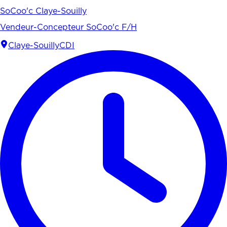
SoCoo'c Claye-Souilly
Vendeur-Concepteur SoCoo'c F/H
Claye-Souilly
CDI