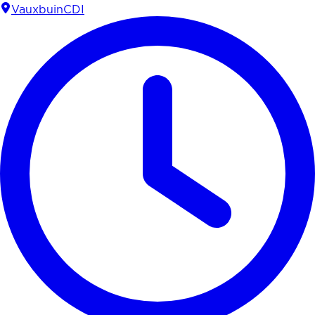
Vauxbuin
CDI