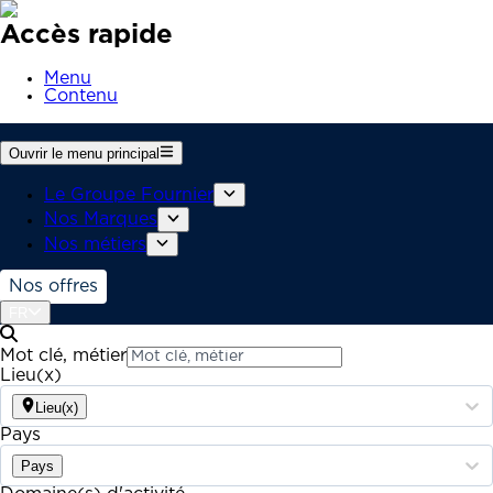
Accès rapide
Menu
Contenu
Ouvrir le menu principal
Le Groupe Fournier
Nos Marques
Nos métiers
Nos offres
FR
Mot clé, métier
Lieu(x)
Lieu(x)
Pays
Pays