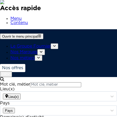
Accès rapide
Menu
Contenu
Ouvrir le menu principal
Le Groupe Fournier
Nos Marques
Nos métiers
Nos offres
FR
Mot clé, métier
Lieu(x)
Lieu(x)
Pays
Pays