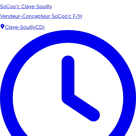
SoCoo'c Claye-Souilly
Vendeur-Concepteur SoCoo'c F/H
Claye-Souilly
CDI