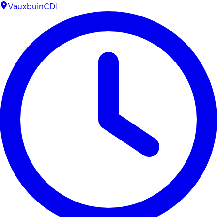
Vauxbuin
CDI