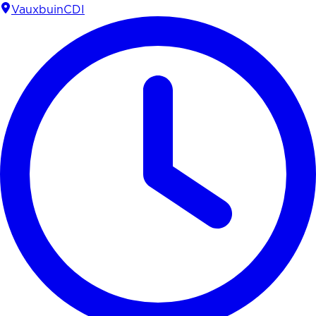
Vauxbuin
CDI