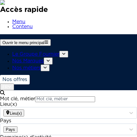
Accès rapide
Menu
Contenu
Ouvrir le menu principal
Le Groupe Fournier
Nos Marques
Nos métiers
Nos offres
FR
Mot clé, métier
Lieu(x)
Lieu(x)
Pays
Pays