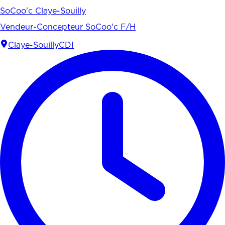
SoCoo'c Claye-Souilly
Vendeur-Concepteur SoCoo'c F/H
Claye-Souilly
CDI