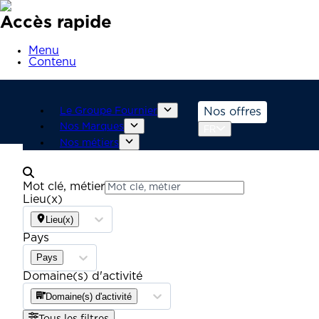
Accès rapide
Menu
Contenu
Le Groupe Fournier
Nos offres
Nos Marques
FR
Nos métiers
Mot clé, métier
Lieu(x)
Lieu(x)
Pays
Pays
Domaine(s) d'activité
Domaine(s) d'activité
Tous les filtres