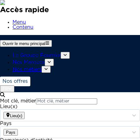
Accès rapide
Menu
Contenu
Ouvrir le menu principal
Le Groupe Fournier
Nos Marques
Nos métiers
Nos offres
FR
Mot clé, métier
Lieu(x)
Lieu(x)
Pays
Pays