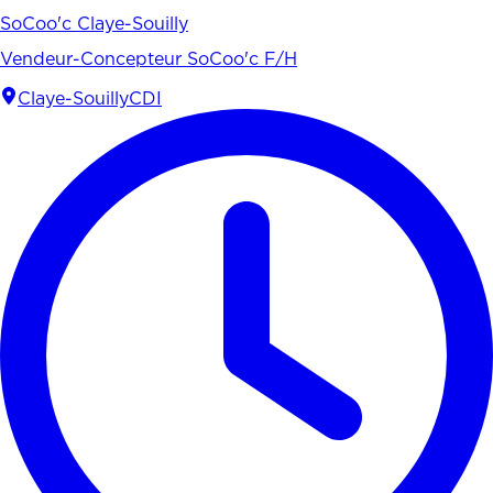
SoCoo'c Claye-Souilly
Vendeur-Concepteur SoCoo'c F/H
Claye-Souilly
CDI