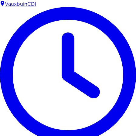
Vauxbuin
CDI