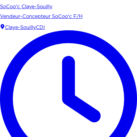
SoCoo'c Claye-Souilly
Vendeur-Concepteur SoCoo'c F/H
Claye-Souilly
CDI