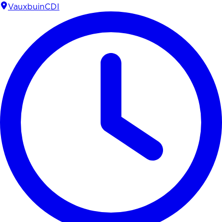
Vauxbuin
CDI