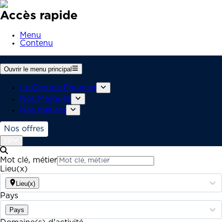
Accès rapide
Menu
Contenu
Ouvrir le menu principal
Le Groupe Fournier
Nos Marques
Nos métiers
Nos offres
FR
Mot clé, métier
Lieu(x)
Lieu(x)
Pays
Pays