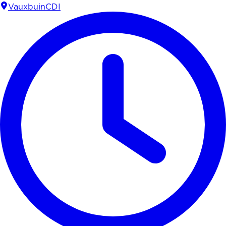
Vauxbuin
CDI