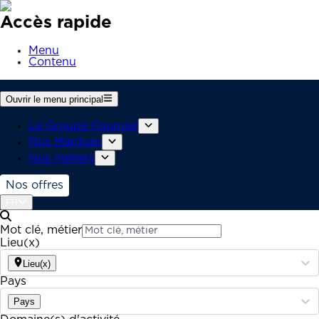
Accès rapide
Menu
Contenu
Ouvrir le menu principal
Le Groupe Fournier
Nos Marques
Nos métiers
Nos offres
FR
Mot clé, métier
Lieu(x)
Lieu(x)
Pays
Pays