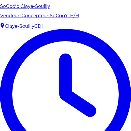
SoCoo'c Claye-Souilly
Vendeur-Concepteur SoCoo'c F/H
Claye-Souilly
CDI