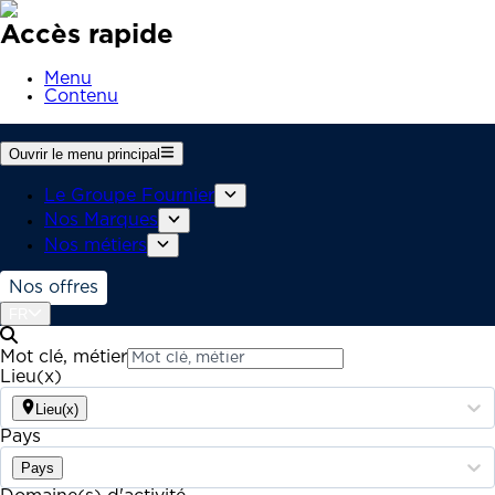
Accès rapide
Menu
Contenu
Ouvrir le menu principal
Le Groupe Fournier
Nos Marques
Nos métiers
Nos offres
FR
Mot clé, métier
Lieu(x)
Lieu(x)
Pays
Pays