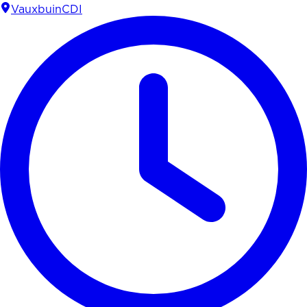
Vauxbuin
CDI