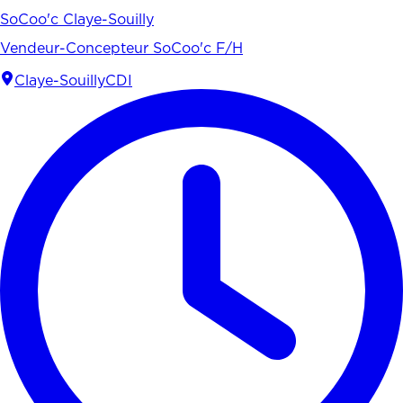
SoCoo'c Claye-Souilly
Vendeur-Concepteur SoCoo'c F/H
Claye-Souilly
CDI