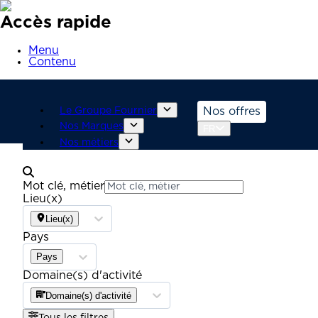
Accès rapide
Menu
Contenu
Le Groupe Fournier
Nos offres
Nos Marques
FR
Nos métiers
Mot clé, métier
Lieu(x)
Lieu(x)
Pays
Pays
Domaine(s) d'activité
Domaine(s) d'activité
Tous les filtres