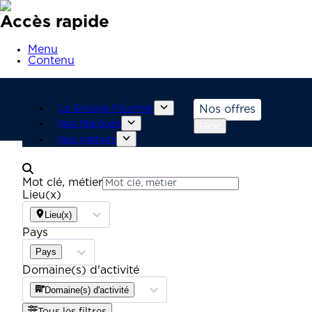
Accès rapide
Menu
Contenu
Le Groupe Fournier
Nos offres
Nos Marques
FR
Nos métiers
Mot clé, métier
Lieu(x)
Lieu(x)
Pays
Pays
Domaine(s) d'activité
Domaine(s) d'activité
Tous les filtres