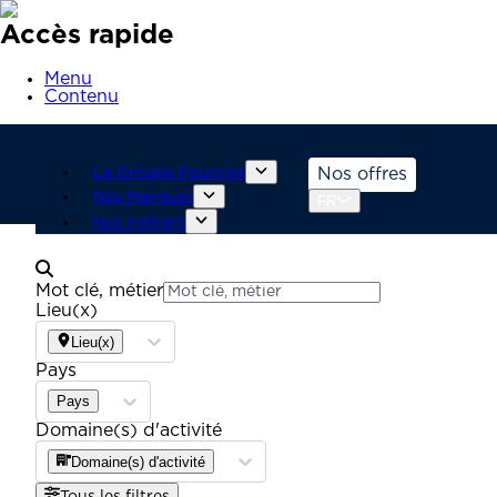
Accès rapide
Menu
Contenu
Le Groupe Fournier
Nos offres
Nos Marques
FR
Nos métiers
Mot clé, métier
Lieu(x)
Lieu(x)
Pays
Pays
Domaine(s) d'activité
Domaine(s) d'activité
Tous les filtres